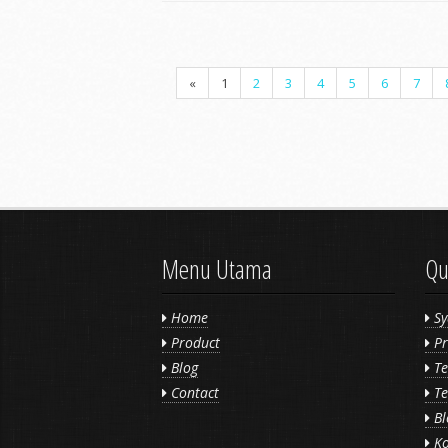
«
1
2
3
4
5
6
7
Menu Utama
Qu
Home
Sy
Product
Pr
Blog
Te
Contact
Te
Bl
Ko