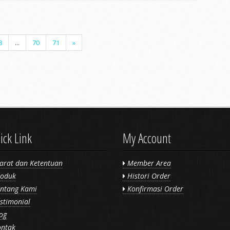
8
...
70
71
»
ick Link
My Account
arat dan Ketentuan
Member Area
oduk
Histori Order
ntang Kami
Konfirmasi Order
stimonial
og
ntak