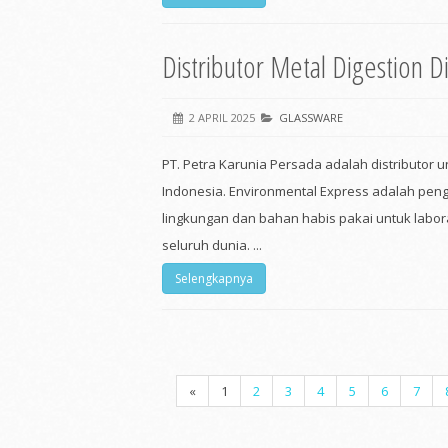
Distributor Metal Digestion D
2 APRIL 2025
GLASSWARE
PT. Petra Karunia Persada adalah distributor 
Indonesia. Environmental Express adalah pe
lingkungan dan bahan habis pakai untuk labora
seluruh dunia. ...
Selengkapnya
«
1
2
3
4
5
6
7