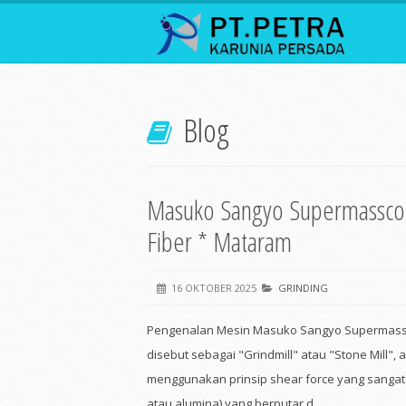
Blog
Masuko Sangyo Supermasscol
Fiber * Mataram
16 OKTOBER 2025
GRINDING
Pengenalan Mesin Masuko Sangyo Supermassc
disebut sebagai "Grindmill" atau "Stone Mill", 
menggunakan prinsip shear force yang sangat b
atau alumina) yang berputar d...