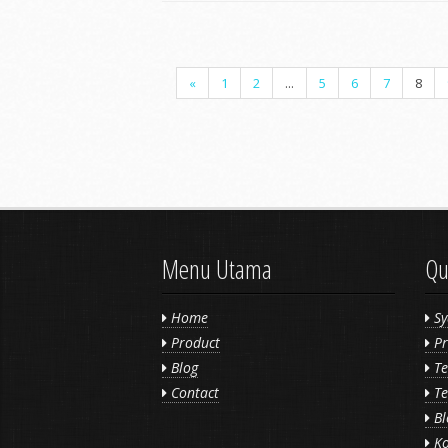
«
1
2
...
5
6
7
8
Menu Utama
Qu
Home
Sy
Product
Pr
Blog
Te
Contact
Te
Bl
Ko