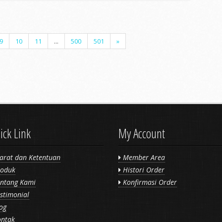
9
10
11
...
500
501
»
ick Link
My Account
arat dan Ketentuan
Member Area
oduk
Histori Order
ntang Kami
Konfirmasi Order
stimonial
og
ntak