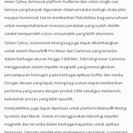
mixer Cytiva, termasuk platform Xcellerex dan solusi single-use
lainnya yang banyak digunakan dalam produksi biologis skala pilot
maupun komersial. Hal ini memberikan fleksibilitas bagi perusahaan
untuk mempertahankan investasi peralatan yang sudah dimiliki
sambil memperoleh solusi consumable yang lebih ekonomis.
Selain Cytiva, customized mixing bag juga dapat dikembangkan
untuk sistem Flexsafe® Pro Mixer dari Sartorius yang tersedia
dalam berbagai ukuran hingga 3.000 liter. Teknologi mixer Sartorius
menggunakan sistem impeller magnetik yang memungkinkan
pencampuran homogen pada berbagai aplikasi buffer dan media.
Dengan desain yang tepat, mixing bag custom dapat memberikan
performa yang setara dengan produk OEM sekaligus memenuhi
kebutuhan proses yang lebih spesifik.
Kompatibilitas juga dapat diperluas untuk platform Mobius® Mixing
Systems dari Merck. Sistem ini menggunakan teknologi impeller
magnetik dan tersedia dalam berbagai kapasitas untuk aplikasi
bioproses. Dengan pendekatan engineering yang tepat, customized