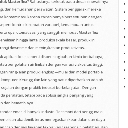
ltik Masterflex
? Rahasianya terletak pada desain inovatifnya
ggi, dan kemudahan perawatan. Sistem penggerak mereka
anpa kontaminasi, karena cairan hanya bersentuhan dengan
ur seperti kontrol kecepatan variabel, kemampuan untuk
, serta opsi otomatisasi yang canggih membuat
Masterflex
nelitian hingga lantai produksi skala besar, produk ini
angi downtime dan meningkatkan produktivitas.
aplikasi kritis seperti dispensing bahan kimia berbahaya,
atau pengolahan air limbah dengan variasi viskositas tinggi.
gan rangkaian produk lengkap—mulai dari model portable
l komputer. Keunggulan lain yang patut diperhatikan adalah
 sejalan dengan praktik industri berkelanjutan. Dengan
da peralatan, tetapi pada solusi jangka panjang yang
n dan hemat biaya.
tandar emas di banyak industri. Testimoni dari pengguna di
 penelitian akademik terus menegaskan keandalan dan daya
nggan dengan layanan teknis yang responsif, pelatihan, dan