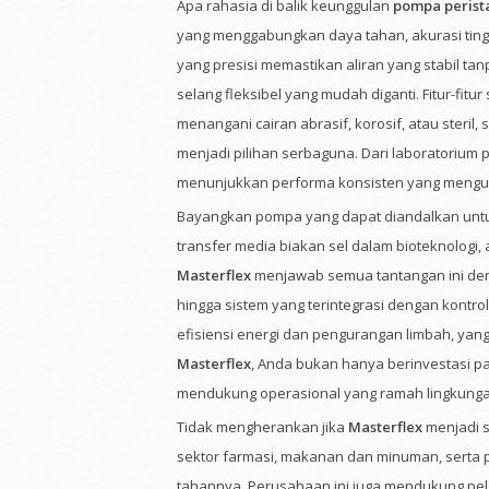
Apa rahasia di balik keunggulan
pompa perista
yang menggabungkan daya tahan, akurasi tin
yang presisi memastikan aliran yang stabil t
selang fleksibel yang mudah diganti. Fitur-fit
menangani cairan abrasif, korosif, atau steril
menjadi pilihan serbaguna. Dari laboratorium pe
menunjukkan performa konsisten yang mengur
Bayangkan pompa yang dapat diandalkan untuk 
transfer media biakan sel dalam bioteknologi, 
Masterflex
menjawab semua tantangan ini den
hingga sistem yang terintegrasi dengan kontro
efisiensi energi dan pengurangan limbah, yang
Masterflex
, Anda bukan hanya berinvestasi pa
mendukung operasional yang ramah lingkunga
Tidak mengherankan jika
Masterflex
menjadi s
sektor farmasi, makanan dan minuman, serta
tahannya. Perusahaan ini juga mendukung pela