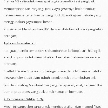
(hanya 1-5 kali) untuk mencapai tingkat nanofibrilasi yang baik.
Mempertahankan Panjang Fibril: Gaya gesernya lebih "lembut"
dalam mempertahankan panjang fibril dibandingkan metode yang
menggunakan gaya impak besar.
Konsistensi: Menghasilkan NFC dengan distribusi ukuran yang lebih
seragam.
Aplikasi Biomaterial:
Penguat (Reinforcement): NFC ditambahkan ke bioplastik, hidrogel,
atau komposit untuk meningkatkan kekuatan mekaniknya secara
dramatis.
Scaffold Tissue Engineering: Jaringan nano dari CNF meniru matriks
ekstraseluler (ECM) alami tubuh, cocok untuk pertumbuhan sel.
Film dan Coating: Membuat film yang transparan, kuat, dan memiliki
barrier properties yang baik untuk kemasan biomedis.
2. Pemrosesan Silika (SiO₂)
Mesin ini sangat berguna untuk mendispersikan dan memodifikasi