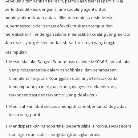
Sebelum ditambahkan ke resin, permukaan filler (seperti silika)
perlu dimodifikasi dengan silane coupling agent untuk
meningkatkan ikatan antara filler dan matriks resin. Mesin
Supermasscolloider sangat efektif untuk mencampur dan
mereaksikan filler dengan silane, memastikan coating yang merata
dan reaksi yang efisien berkat shear force-nya yang tinggi.
Kesimpulan
Mesin Masuko Sangyo Supermasscolloider MKCA6-5J adalah alat
yang indispensable dalam nanofibrilasi dan pemrosesan
biomaterial lanjutan. Keunggulan utamanya terletak pada
kemampuannya menghasilkan gaya geser mekanis yang
terkonsentrasi dan terkontrol, yang ideal untuk:
Memisahkan fibril selulosa menjadi nanofiber tanpa degradasi
kimia yang parah.
Mendispersikan nanopartikel (seperti silika, zirconia, HAp) secara
homogen dan stabil, menghilangkan aglomerasi.