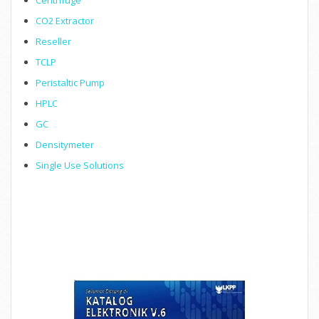
Centrifuge
CO2 Extractor
Reseller
TCLP
Peristaltic Pump
HPLC
GC
Densitymeter
Single Use Solutions