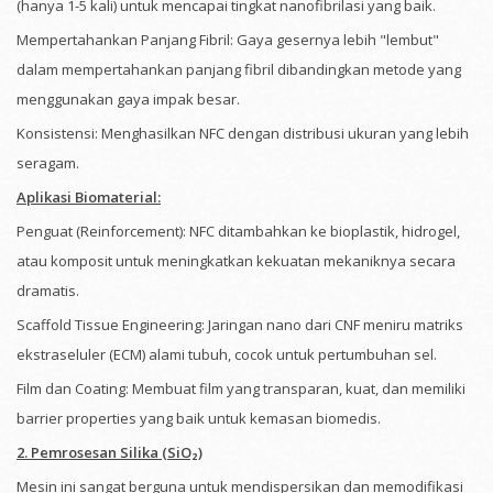
(hanya 1-5 kali) untuk mencapai tingkat nanofibrilasi yang baik.
Mempertahankan Panjang Fibril: Gaya gesernya lebih "lembut"
dalam mempertahankan panjang fibril dibandingkan metode yang
menggunakan gaya impak besar.
Konsistensi: Menghasilkan NFC dengan distribusi ukuran yang lebih
seragam.
Aplikasi Biomaterial:
Penguat (Reinforcement): NFC ditambahkan ke bioplastik, hidrogel,
atau komposit untuk meningkatkan kekuatan mekaniknya secara
dramatis.
Scaffold Tissue Engineering: Jaringan nano dari CNF meniru matriks
ekstraseluler (ECM) alami tubuh, cocok untuk pertumbuhan sel.
Film dan Coating: Membuat film yang transparan, kuat, dan memiliki
barrier properties yang baik untuk kemasan biomedis.
2. Pemrosesan Silika (SiO₂)
Mesin ini sangat berguna untuk mendispersikan dan memodifikasi