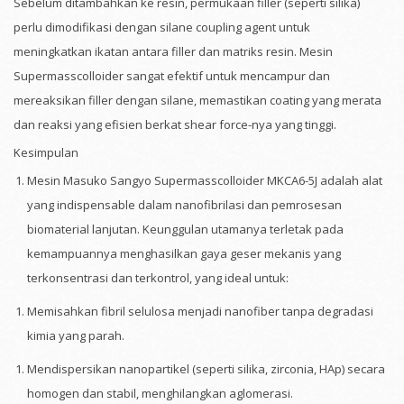
Sebelum ditambahkan ke resin, permukaan filler (seperti silika)
perlu dimodifikasi dengan silane coupling agent untuk
meningkatkan ikatan antara filler dan matriks resin. Mesin
Supermasscolloider sangat efektif untuk mencampur dan
mereaksikan filler dengan silane, memastikan coating yang merata
dan reaksi yang efisien berkat shear force-nya yang tinggi.
Kesimpulan
Mesin Masuko Sangyo Supermasscolloider MKCA6-5J adalah alat
yang indispensable dalam nanofibrilasi dan pemrosesan
biomaterial lanjutan. Keunggulan utamanya terletak pada
kemampuannya menghasilkan gaya geser mekanis yang
terkonsentrasi dan terkontrol, yang ideal untuk:
Memisahkan fibril selulosa menjadi nanofiber tanpa degradasi
kimia yang parah.
Mendispersikan nanopartikel (seperti silika, zirconia, HAp) secara
homogen dan stabil, menghilangkan aglomerasi.