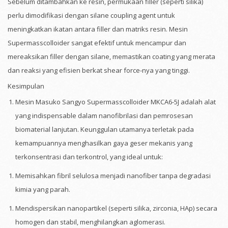
Sebelum ditambahkan ke resin, permukaan filler (seperti silika)
perlu dimodifikasi dengan silane coupling agent untuk
meningkatkan ikatan antara filler dan matriks resin. Mesin
Supermasscolloider sangat efektif untuk mencampur dan
mereaksikan filler dengan silane, memastikan coating yang merata
dan reaksi yang efisien berkat shear force-nya yang tinggi.
Kesimpulan
Mesin Masuko Sangyo Supermasscolloider MKCA6-5J adalah alat
yang indispensable dalam nanofibrilasi dan pemrosesan
biomaterial lanjutan. Keunggulan utamanya terletak pada
kemampuannya menghasilkan gaya geser mekanis yang
terkonsentrasi dan terkontrol, yang ideal untuk:
Memisahkan fibril selulosa menjadi nanofiber tanpa degradasi
kimia yang parah.
Mendispersikan nanopartikel (seperti silika, zirconia, HAp) secara
homogen dan stabil, menghilangkan aglomerasi.