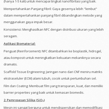
(hanya 1-5 kali) untuk mencapai tingkat nanofibrilasi yang baik.
Mempertahankan Panjang Fibril: Gaya gesernya lebih "lembut"
dalam mempertahankan panjang fibril dibandingkan metode yang
menggunakan gaya impak besar.
Konsistensi: Menghasilkan NFC dengan distribusi ukuran yang lebih
seragam.
Aplikasi Biomaterial:
Penguat (Reinforcement): NFC ditambahkan ke bioplastik, hidrogel,
atau komposit untuk meningkatkan kekuatan mekaniknya secara
dramatis.
Scaffold Tissue Engineering: Jaringan nano dari CNF meniru matriks
ekstraseluler (ECM) alami tubuh, cocok untuk pertumbuhan sel.
Film dan Coating: Membuat film yang transparan, kuat, dan memiliki
barrier properties yang baik untuk kemasan biomedis.
2. Pemrosesan Silika (SiO₂)
Mesin ini sangat berguna untuk mendispersikan dan memodifikasi