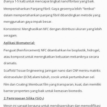
(hanya 1-5 kali) untuk mencapai tingkat nanofibrilasi yang baik.
Mempertahankan Panjang Fibril: Gaya gesernya lebih "lembut"
dalam mempertahankan panjang fibril dibandingkan metode yang
menggunakan gaya impak besar.
Konsistensi: Menghasilkan NFC dengan distribusi ukuran yang lebih
seragam.
Aplikasi Biomaterial:
Penguat (Reinforcement): NFC ditambahkan ke bioplastik, hidrogel,
atau komposit untuk meningkatkan kekuatan mekaniknya secara
dramatis.
Scaffold Tissue Engineering: Jaringan nano dari CNF meniru matriks
ekstraseluler (ECM) alami tubuh, cocok untuk pertumbuhan sel.
Film dan Coating: Membuat film yang transparan, kuat, dan memiliki
barrier properties yang baik untuk kemasan biomedis.
2. Pemrosesan Silika (SiO₂)
Mesin ini sangat berguna untuk mendispersikan dan memodifikasi