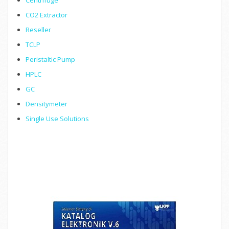
Centrifuge
CO2 Extractor
Reseller
TCLP
Peristaltic Pump
HPLC
GC
Densitymeter
Single Use Solutions