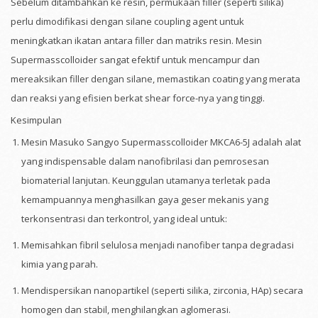
Sebelum ditambahkan ke resin, permukaan filler (seperti silika)
perlu dimodifikasi dengan silane coupling agent untuk
meningkatkan ikatan antara filler dan matriks resin. Mesin
Supermasscolloider sangat efektif untuk mencampur dan
mereaksikan filler dengan silane, memastikan coating yang merata
dan reaksi yang efisien berkat shear force-nya yang tinggi.
Kesimpulan
Mesin Masuko Sangyo Supermasscolloider MKCA6-5J adalah alat
yang indispensable dalam nanofibrilasi dan pemrosesan
biomaterial lanjutan. Keunggulan utamanya terletak pada
kemampuannya menghasilkan gaya geser mekanis yang
terkonsentrasi dan terkontrol, yang ideal untuk:
Memisahkan fibril selulosa menjadi nanofiber tanpa degradasi
kimia yang parah.
Mendispersikan nanopartikel (seperti silika, zirconia, HAp) secara
homogen dan stabil, menghilangkan aglomerasi.