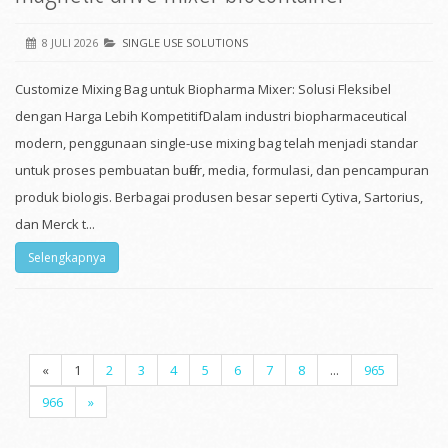
8 JULI 2026
SINGLE USE SOLUTIONS
Customize Mixing Bag untuk Biopharma Mixer: Solusi Fleksibel
dengan Harga Lebih KompetitifDalam industri biopharmaceutical
modern, penggunaan single-use mixing bag telah menjadi standar
untuk proses pembuatan buffer, media, formulasi, dan pencampuran
produk biologis. Berbagai produsen besar seperti Cytiva, Sartorius,
dan Merck t...
Selengkapnya
«
1
2
3
4
5
6
7
8
...
965
966
»