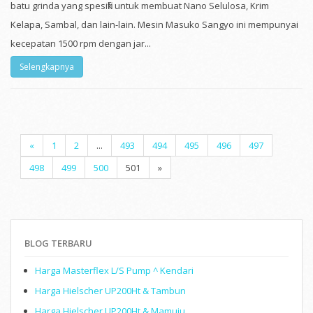
batu grinda yang spesifik untuk membuat Nano Selulosa, Krim
Kelapa, Sambal, dan lain-lain. Mesin Masuko Sangyo ini mempunyai
kecepatan 1500 rpm dengan jar...
Selengkapnya
«
1
2
...
493
494
495
496
497
498
499
500
501
»
BLOG TERBARU
Harga Masterflex L/S Pump ^ Kendari
Harga Hielscher UP200Ht & Tambun
Harga Hielscher UP200Ht & Mamuju