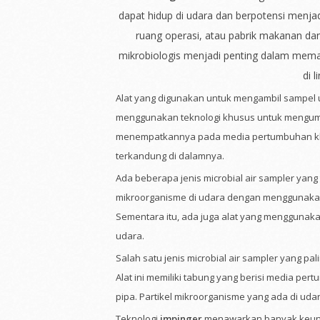
dapat hidup di udara dan berpotensi menjad
ruang operasi, atau pabrik makanan da
mikrobiologis menjadi penting dalam me
di 
Alat yang digunakan untuk mengambil sampel 
menggunakan teknologi khusus untuk mengum
menempatkannya pada media pertumbuhan khu
terkandung di dalamnya.
Ada beberapa jenis microbial air sampler yan
mikroorganisme di udara dengan menggunakan m
Sementara itu, ada juga alat yang menggunaka
udara.
Salah satu jenis microbial air sampler yang pa
Alat ini memiliki tabung yang berisi media pe
pipa. Partikel mikroorganisme yang ada di u
Teknologi
impinger
menawarkan banyak keunt