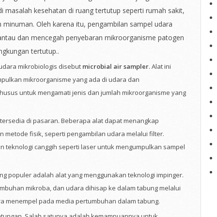
i masalah kesehatan di ruang tertutup seperti rumah sakit,
n minuman. Oleh karena itu, pengambilan sampel udara
mantau dan mencegah penyebaran mikroorganisme patogen
lingkungan tertutup.
.
udara mikrobiologis disebut
microbial air sampler
. Alat ini
pulkan mikroorganisme yang ada di udara dan
sus untuk mengamati jenis dan jumlah mikroorganisme yang
g tersedia di pasaran. Beberapa alat dapat menangkap
etode fisik, seperti pengambilan udara melalui filter.
n teknologi canggih seperti laser untuk mengumpulkan sampel
ling populer adalah alat yang menggunakan teknologi impinger.
rtumbuhan mikroba, dan udara dihisap ke dalam tabung melalui
dara menempel pada media pertumbuhan dalam tabung.
ungan. Salah satunya adalah kemampuannya untuk