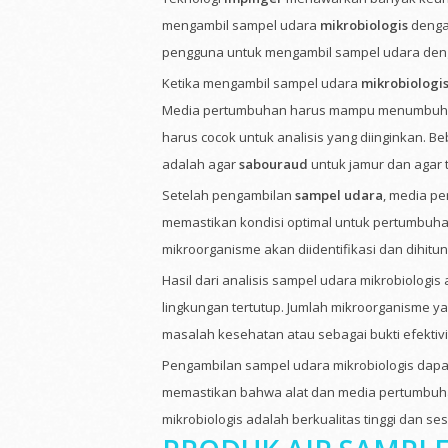
mengambil sampel udara
mikrobiologis
dengan
pengguna untuk mengambil sampel udara denga
Ketika mengambil sampel udara
mikrobiologi
Media pertumbuhan harus mampu menumbuhk
harus cocok untuk analisis yang diinginkan. 
adalah agar
sabouraud
untuk jamur dan agar tr
Setelah pengambilan
sampel udara
, media p
memastikan kondisi optimal untuk pertumbuha
mikroorganisme akan diidentifikasi dan dihitu
Hasil dari analisis sampel udara mikrobiologi
lingkungan tertutup. Jumlah mikroorganisme ya
masalah kesehatan atau sebagai bukti efektiv
Pengambilan sampel udara mikrobiologis dapat 
memastikan bahwa alat dan media pertumbuh
mikrobiologis adalah berkualitas tinggi dan s